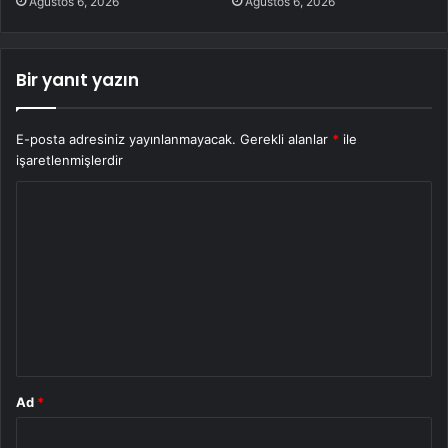
Ağustos 6, 2026
Ağustos 6, 2026
Bir yanıt yazın
E-posta adresiniz yayınlanmayacak.
Gerekli alanlar
*
ile
işaretlenmişlerdir
Y
o
r
u
m
*
Ad
*