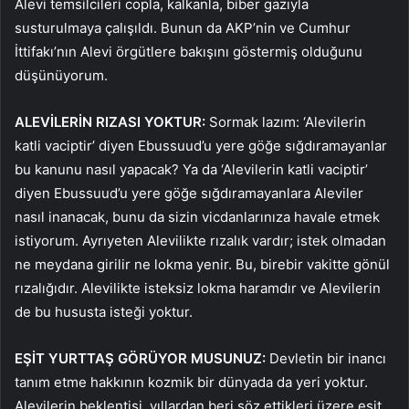
Alevi temsilcileri copla, kalkanla, biber gazıyla
susturulmaya çalışıldı. Bunun da AKP’nin ve Cumhur
İttifakı’nın Alevi örgütlere bakışını göstermiş olduğunu
düşünüyorum.
ALEVİLERİN RIZASI YOKTUR:
Sormak lazım: ‘Alevilerin
katli vaciptir’ diyen Ebussuud’u yere göğe sığdıramayanlar
bu kanunu nasıl yapacak? Ya da ‘Alevilerin katli vaciptir’
diyen Ebussuud’u yere göğe sığdıramayanlara Aleviler
nasıl inanacak, bunu da sizin vicdanlarınıza havale etmek
istiyorum. Ayrıyeten Alevilikte rızalık vardır; istek olmadan
ne meydana girilir ne lokma yenir. Bu, birebir vakitte gönül
rızalığıdır. Alevilikte isteksiz lokma haramdır ve Alevilerin
de bu hususta isteği yoktur.
EŞİT YURTTAŞ GÖRÜYOR MUSUNUZ:
Devletin bir inancı
tanım etme hakkının kozmik bir dünyada da yeri yoktur.
Alevilerin beklentisi, yıllardan beri söz ettikleri üzere eşit