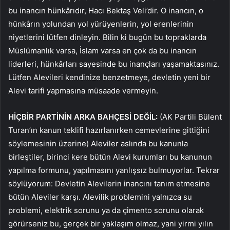
bu inancın hünkârıdır, Hacı Bektaş Veli’dir. O inancın, o
hünkârın yolundan yol yürüyenlerin, yol erenlerinin
niyetlerini lütfen dinleyin. Bilin ki bugün bu topraklarda
Müslümanlık varsa, İslam varsa en çok da bu inancın
liderleri, hünkârları sayesinde bu inançları yaşamaktasınız.
Lütfen Alevileri kendinize benzetmeye, devletin yeni bir
Alevi tarifi yapmasına müsaade vermeyin.
HİÇBİR PARTİNİN ARKA BAHÇESİ DEĞİL:
(AK Partili Bülent
Turan’ın kanun teklifi hazırlanırken cemevlerine gittiğini
söylemesinin üzerine) Aleviler aslında bu kanunla
birleştiler, birinci kere bütün Alevi kurumları bu kanunun
yapılma formunu, yapılmasını yanlışsız bulmuyorlar. Tekrar
söylüyorum: Devletin Alevilerin inancını tanım etmesine
bütün Aleviler karşı. Alevilik problemini yalnızca su
problemi, elektrik sorunu ya da çimento sorunu olarak
görürseniz bu, gerçek bir yaklaşım olmaz, yani yirmi yılın