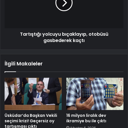
Tartıştığı yolcuyu bıçaklayıp, otobüsü
gasbederek kaçtı
İlgili Makaleler
Üsküdar’da Başkan Vekili
16 milyon liralık dev
seçimi krizi! Geçersiz oy
ikramiye bu ile çıktı
tartışması çıktı
Ağustos 6, 2026