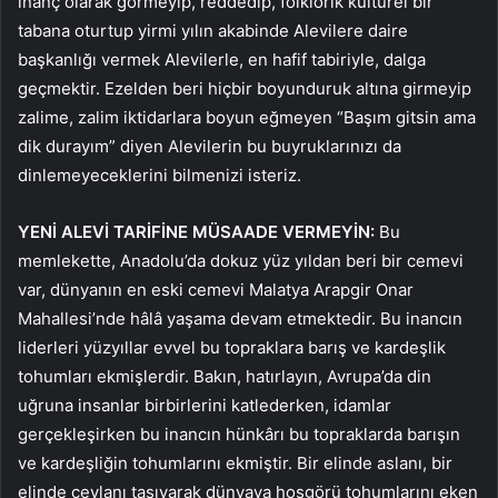
inanç olarak görmeyip, reddedip, folklorik kültürel bir
tabana oturtup yirmi yılın akabinde Alevilere daire
başkanlığı vermek Alevilerle, en hafif tabiriyle, dalga
geçmektir. Ezelden beri hiçbir boyunduruk altına girmeyip
zalime, zalim iktidarlara boyun eğmeyen “Başım gitsin ama
dik durayım” diyen Alevilerin bu buyruklarınızı da
dinlemeyeceklerini bilmenizi isteriz.
YENİ ALEVİ TARİFİNE MÜSAADE VERMEYİN:
Bu
memlekette, Anadolu’da dokuz yüz yıldan beri bir cemevi
var, dünyanın en eski cemevi Malatya Arapgir Onar
Mahallesi’nde hâlâ yaşama devam etmektedir. Bu inancın
liderleri yüzyıllar evvel bu topraklara barış ve kardeşlik
tohumları ekmişlerdir. Bakın, hatırlayın, Avrupa’da din
uğruna insanlar birbirlerini katlederken, idamlar
gerçekleşirken bu inancın hünkârı bu topraklarda barışın
ve kardeşliğin tohumlarını ekmiştir. Bir elinde aslanı, bir
elinde ceylanı taşıyarak dünyaya hoşgörü tohumlarını eken