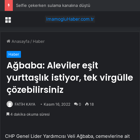
Selfie çekerken sulama kanalına düştü
Menü
Anasayfa
/
Haber
Haber
Ağbaba: Aleviler eşit
yurttaşlık istiyor, tek virgülle
çözebilirsiniz
FATİH KAYA
Kasım 16, 2022
0
18
4 dakika okuma süresi
CHP Genel Lider Yardımcısı Veli Ağbaba, cemevlerine ait