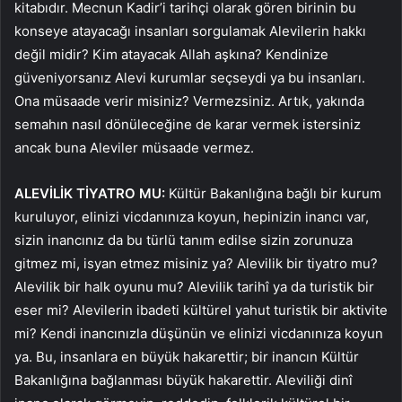
kitabıdır. Mecnun Kadir’i tarihçi olarak gören birinin bu
konseye atayacağı insanları sorgulamak Alevilerin hakkı
değil midir? Kim atayacak Allah aşkına? Kendinize
güveniyorsanız Alevi kurumlar seçseydi ya bu insanları.
Ona müsaade verir misiniz? Vermezsiniz. Artık, yakında
semahın nasıl dönüleceğine de karar vermek istersiniz
ancak buna Aleviler müsaade vermez.
ALEVİLİK TİYATRO MU:
Kültür Bakanlığına bağlı bir kurum
kuruluyor, elinizi vicdanınıza koyun, hepinizin inancı var,
sizin inancınız da bu türlü tanım edilse sizin zorunuza
gitmez mi, isyan etmez misiniz ya? Alevilik bir tiyatro mu?
Alevilik bir halk oyunu mu? Alevilik tarihî ya da turistik bir
eser mi? Alevilerin ibadeti kültürel yahut turistik bir aktivite
mi? Kendi inancınızla düşünün ve elinizi vicdanınıza koyun
ya. Bu, insanlara en büyük hakarettir; bir inancın Kültür
Bakanlığına bağlanması büyük hakarettir. Aleviliği dinî