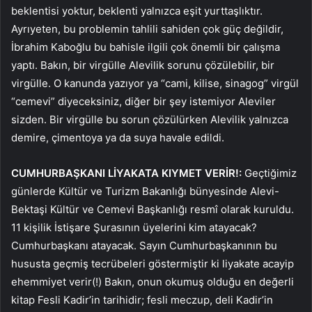
beklentisi yoktur, beklenti yalnızca eşit yurttaşlıktır.
Ayrıyeten, bu problemin tahlili sahiden çok güç değildir,
İbrahim Kaboğlu bu bahisle ilgili çok önemli bir çalışma
yaptı. Bakın, bir virgülle Alevilik sorunu çözülebilir, bir
virgülle. O kanunda yazıyor ya “cami, kilise, sinagog” virgül
“cemevi” diyeceksiniz, diğer bir şey istemiyor Aleviler
sizden. Bir virgülle bu sorun çözülürken Alevilik yalnızca
demire, çimentoya ya da suya havale edildi.
CUMHURBAŞKANI LİYAKATA KIYMET VERİR!:
Geçtiğimiz
günlerde Kültür ve Turizm Bakanlığı bünyesinde Alevi-
Bektaşi Kültür ve Cemevi Başkanlığı resmî olarak kuruldu.
11 kişilik İstişare Şurasının üyelerini kim atayacak?
Cumhurbaşkanı atayacak. Sayın Cumhurbaşkanının bu
hususta geçmiş tecrübeleri göstermiştir ki liyakate acayip
ehemmiyet verir(!) Bakın, onun okumuş olduğu en değerli
kitap Fesli Kadir’in tarihidir; fesli meczup, deli Kadir’in