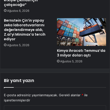
çalışacağız”
Ağustos 6, 2026
Bernstein Çin’in yapay
zeka laboratuvarlarını
değerlendirmeye aldı,
Z.ai’yi Minimax’a tercih
ediyor
Ağustos 5, 2026
Kimya ihracatı Temmuz’da
3 milyar doları aştı
Ağustos 5, 2026
Bir yanıt yazın
E-posta adresiniz yayınlanmayacak.
Gerekli alanlar
*
ile
işaretlenmişlerdir
Y