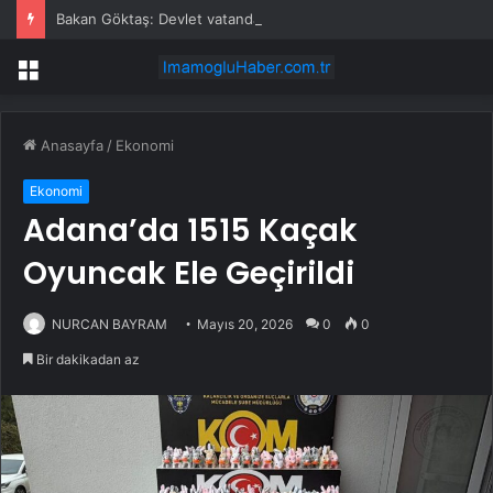
Bakan Göktaş: Devlet vatandaşının yanında olmak için var
Menü
Anasayfa
/
Ekonomi
Ekonomi
Adana’da 1515 Kaçak
Oyuncak Ele Geçirildi
NURCAN BAYRAM
Mayıs 20, 2026
0
0
Bir dakikadan az