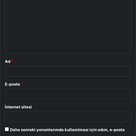
o
r
u
m
*
Ad
*
E-posta
*
İnternet sitesi
Daha sonraki yorumlarımda kullanılması için adım, e-posta