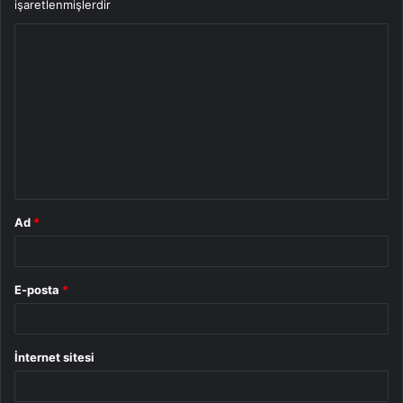
işaretlenmişlerdir
Y
o
r
u
m
*
Ad
*
E-posta
*
İnternet sitesi