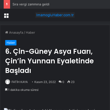
Sıra vergi zammına geldi
Menü
Anasayfa
/
Haber
Haber
6. Çin-Güney Asya Fuarı,
Çin’in Yunnan Eyaletinde
Başladı
FATİH KAYA
Kasım 23, 2022
0
23
1 dakika okuma süresi