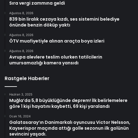
Sıra vergi zammına geldi
Ağustos 8, 2026
839 bin liralık cezaya kızdı, ses sistemini belediye
önünde benzin döküp yaktı
Ağustos 8, 2026
ÖTV muafiyetiyle alınan araçta boya izleri
Ağustos 8, 2026
Avrupa alevlere teslim olurken tatilcilerin
umursamazlığı kamera yansıdı
Rastgele Haberler
Haziran 3, 2025
Muğla’da 5,8 büyüklüğünde deprem! İlk belirlemelere
göre 1 kişi hayatını kaybetti, 69 kişi yaralandı
Ocak 16, 2024
Galatasaray’ın Danimarkalı oyuncusu Victor Nelsson,
Kayserispor maçında attığı golle sezonun ilk golünün
sevincini yaşadı.