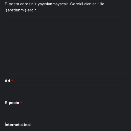
E-posta adresiniz yayınlanmayacak.
Gerekli alanlar
*
ile
işaretlenmişlerdir
Y
o
r
u
m
*
Ad
*
E-posta
*
İnternet sitesi